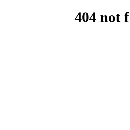
404 not 
医院首页
医院介绍
医生团队
腋
您现在所在的位置是：
首页
>
腋臭治疗
关于
腋臭是一种皮肤性疾病，也是一种令人烦
治疗腋臭的方法也有很多。比如可以选择
腋臭手术的价格是多少呢?当发现自己有
术是多少钱呢?